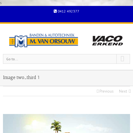
s
0412 492377
Go to...
Image two_third 1
Previous
Next