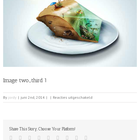
Image two_third 1
voor
By
jordy
|
juni 2nd, 2014
|
|
Reacties uitgeschakeld
Image
two_third
1
Share This Story, Choose Your Platform!