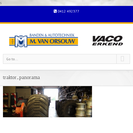
s
0412 492377
Go to...
traktor_panorama